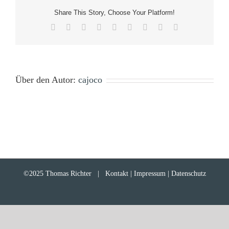
Share This Story, Choose Your Platform!
Facebook
X
Reddit
LinkedIn
WhatsApp
Tumblr
Pinterest
Vk
E-
Mail
Über den Autor:
cajoco
©2025 Thomas Richter |
Kontakt | Impressum | Datenschutz